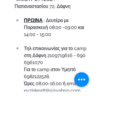
Παπαναστασίου 72, Δάφνη
ΠΡΩΙΝΑ
 : Δευτέρα με 
Παρασκευή 08:00 -09:00 και 
14:00 - 15:00
Τηλ επικοινωνίας για το camp 
στη Δάφνη 2109719616 - 690 
6961070
Για το camp στον Υμηττό 
6982122528.
Ώρες 08.00-16.00 ή email 
eyzinkeathlisi@yahoo.com
**Να σημειωθεί ότι η συμμετοχή του 
παιδιού σε οποιαδήποτε περίοδο 
επιθυμεί κατά την διάρκεια 
διεξαγωγής του προγράμματος 