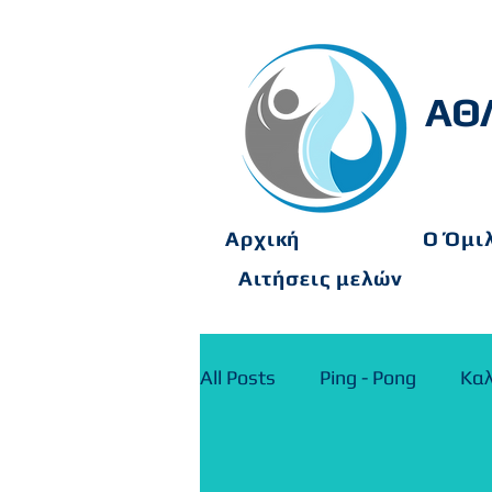
ΑΘ
Αρχική
O Όμι
Αιτήσεις μελών
All Posts
Ping - Pong
Καλ
Γυμναστήριο
ΑΝΑΚΟΙΝ