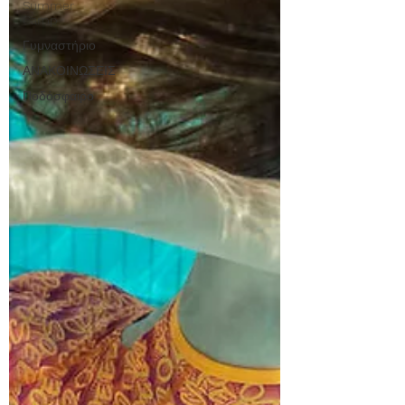
Summer
Camp
Γυμναστήριο
ΑΝΑΚΟΙΝΩΣΕΙΣ
Ποδόσφαιρο