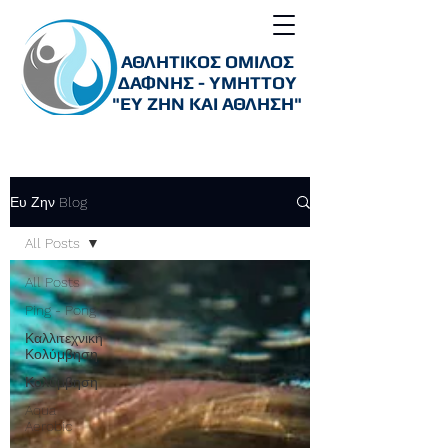
ΑΘΛΗΤΙΚΟΣ ΟΜΙΛΟΣ
ΔΑΦΝΗΣ - ΥΜΗΤΤΟΥ
"ΕΥ ΖΗΝ ΚΑΙ ΑΘΛΗΣΗ"
Ευ Ζην Blog
All Posts
All Posts
Ping - Pong
Καλλιτεχνική
Κολύμβηση
Κολύμβηση
Aqua
Aerobic