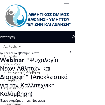
ΑΘΛΗΤΙΚΟΣ ΟΜΙΛΟΣ
ΔΑΦΝΗΣ - ΥΜΗΤΤΟΥ
"ΕΥ ΖΗΝ ΚΑΙ ΑΘΛΗΣΗ"
Ανάρτηση
All Posts
19 Νοε 2021
διαβάστηκε 1 λεπτά
All Posts
Webinar "Ψυχολογία
Ping - Pong
Νέων Αθλητών και
Καλλιτεχνική Κολύμβηση
Διατροφή" (Αποκλειστικά
Κολύμβηση
για την Καλλιτεχνική
Aqua Aerobic
Κολύμβηση)
Summer Camp
Έγινε ενημέρωση:
24 Νοε 2021
Γυμναστήριο