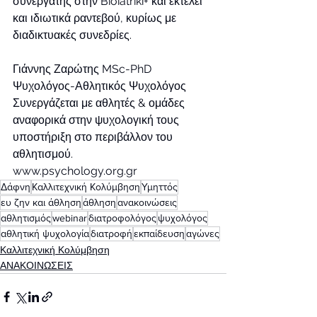
συνεργάτης στην Bioiatriki+ και εκτελεί 
και ιδιωτικά ραντεβού, κυρίως με 
διαδικτυακές συνεδρίες.
Γιάννης Ζαρώτης MSc-PhD
Ψυχολόγος-Αθλητικός Ψυχολόγος
Συνεργάζεται με αθλητές & ομάδες 
αναφορικά στην ψυχολογική τους 
υποστήριξη στο περιβάλλον του 
αθλητισμού.
www.psychology.org.gr
Δάφνη
Καλλιτεχνική Κολύμβηση
Υμηττός
ευ ζην και άθληση
άθληση
ανακοινώσεις
αθλητισμός
webinar
διατροφολόγος
ψυχολόγος
αθλητική ψυχολογία
διατροφή
εκπαίδευση
αγώνες
Καλλιτεχνική Κολύμβηση
ΑΝΑΚΟΙΝΩΣΕΙΣ