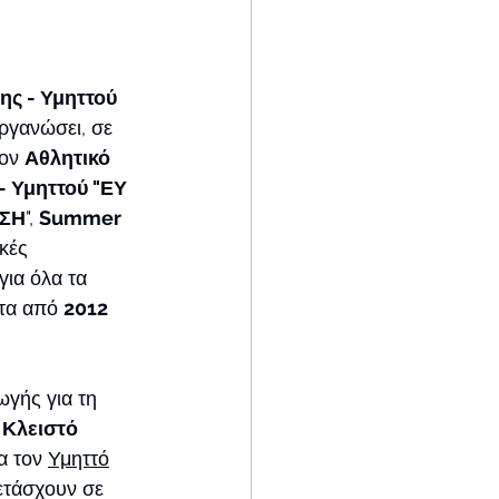
ης - Υμηττού
οργανώσει, σε 
ον 
Αθλητικό 
 Υμηττού "ΕΥ 
ΗΣΗ
", 
Summer 
κές 
για όλα τα 
τα από 
2012 
ωγής για τη 
 
Κλειστό 
ια τον 
Υμηττό
ετάσχουν σε 