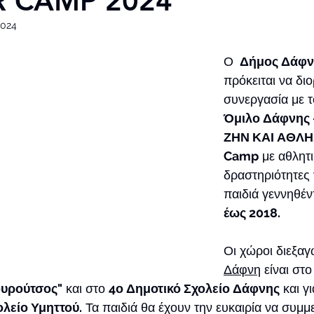
 CAMP 2024
2024
Ο 
 Δήμος Δάφν
πρόκειται να δι
συνεργασία με τ
Όμιλο Δάφνης -
ΖΗΝ ΚΑΙ ΑΘΛ
Camp
 με αθλητι
δραστηριότητες 
παιδιά γεννηθέν
έως 2018. 
Οι χώροι διεξαγ
Δάφνη
 είναι στο
ουρούτσος"
 και στο 
4ο Δημοτικό Σχολείο Δάφνης
 και γ
ολείο Υμηττού.
 Τα παιδιά θα έχουν την ευκαιρία να συμμ