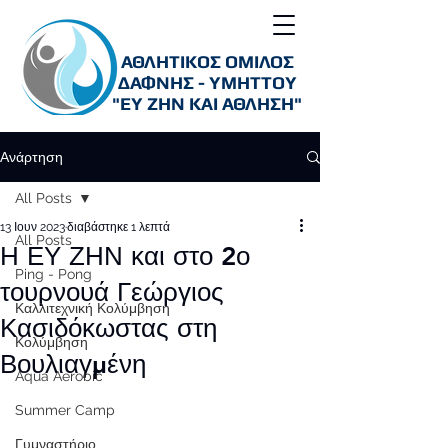
ΑΘΛΗΤΙΚΟΣ ΟΜΙΛΟΣ
ΔΑΦΝΗΣ - ΥΜΗΤΤΟΥ
"ΕΥ ΖΗΝ ΚΑΙ ΑΘΛΗΣΗ"
Ανάρτηση
All Posts
13 Ιουν 2023
διαβάστηκε 1 λεπτά
All Posts
Η ΕΥ ΖΗΝ και στο 2ο
Ping - Pong
τουρνουά Γεώργιος
Καλλιτεχνική Κολύμβηση
Κασιδόκωστας στη
Κολύμβηση
Βουλιαγμένη
Aqua Aerobic
Summer Camp
Γυμναστήριο