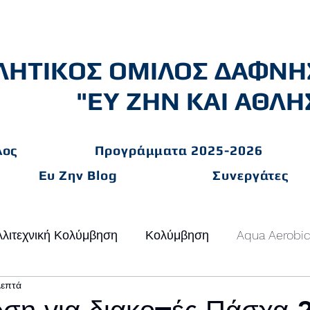
ΛΗΤΙΚΟΣ ΟΜΙΛΟΣ ΔΑΦΝΗ
"ΕΥ ΖΗΝ ΚΑΙ ΑΘΛΗ
λος
Προγράμματα 2025-2026
Ευ Ζην Blog
Συνεργάτες
λιτεχνική Κολύμβηση
Κολύμβηση
Aqua Aerobi
λεπτά
ΩΣΕΙΣ
Ποδόσφαιρο