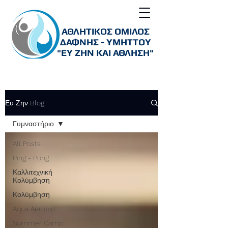
ΑΘΛΗΤΙΚΟΣ ΟΜΙΛΟΣ
ΔΑΦΝΗΣ - ΥΜΗΤΤΟΥ
"ΕΥ ΖΗΝ ΚΑΙ ΑΘΛΗΣΗ"
Ευ Ζην Blog
Γυμναστήριο
All Posts
Ping - Pong
Καλλιτεχνική
Κολύμβηση
Κολύμβηση
Aqua Aerobic
Summer Camp