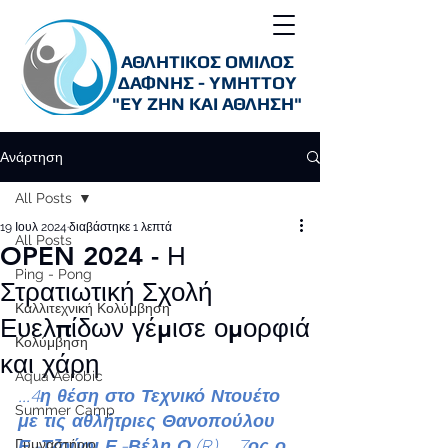
ΑΘΛΗΤΙΚΟΣ ΟΜΙΛΟΣ
ΔΑΦΝΗΣ - ΥΜΗΤΤΟΥ
"ΕΥ ΖΗΝ ΚΑΙ ΑΘΛΗΣΗ"
Ανάρτηση
All Posts
19 Ιουλ 2024
διαβάστηκε 1 λεπτά
All Posts
OPEN 2024 - Η
Ping - Pong
Στρατιωτική Σχολή
Καλλιτεχνική Κολύμβηση
Ευελπίδων γέμισε ομορφιά
Κολύμβηση
και χάρη
Aqua Aerobic
...4η θέση στο Τεχνικό Ντουέτο 
Summer Camp
με τις αθλήτριες Θανοπούλου 
Ε.-Τζούφι Ε.-Βέλη Ο.(R).... 7ος ο 
Γυμναστήριο