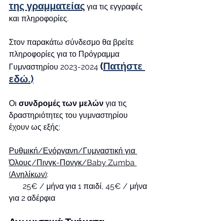
της γραμματείας
 για τις εγγραφές 
και πληροφορίες.
Στον παρακάτω σύνδεσμο θα βρείτε 
πληροφορίες για το Πρόγραμμα 
(
Πατήστε 
Γυμναστηρίου 2023-2024 
εδώ.)
Οι 
συνδρομές των μελών
 για τις 
δραστηριότητες του γυμναστηρίου 
έχουν ως εξής:
Ρυθμική/Ενόργανη/Γυμναστική για 
Όλους/Πινγκ-Πονγκ/Baby Zumba 
(Ανηλίκων)
:
       25€ / μήνα για 1 παιδί, 45€ / μήνα 
για 2 αδέρφια