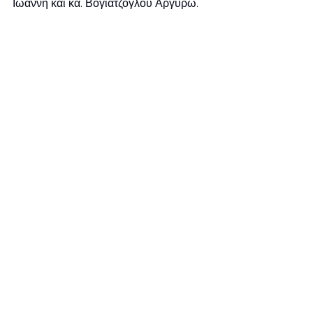
Ιωάννη και κα. Βογιατζόγλου Αργυρώ. 