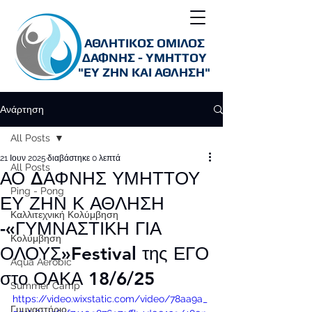
ΑΘΛΗΤΙΚΟΣ ΟΜΙΛΟΣ
ΔΑΦΝΗΣ - ΥΜΗΤΤΟΥ
"ΕΥ ΖΗΝ ΚΑΙ ΑΘΛΗΣΗ"
Ανάρτηση
All Posts
21 Ιουν 2025
διαβάστηκε 0 λεπτά
All Posts
ΑΟ ΔΑΦΝΗΣ ΥΜΗΤΤΟΥ
Ping - Pong
ΕΥ ΖΗΝ Κ ΑΘΛΗΣΗ
Καλλιτεχνική Κολύμβηση
-«ΓΥΜΝΑΣΤΙΚΗ ΓΙΑ
Κολύμβηση
ΟΛΟΥΣ»Festival της ΕΓΟ
Aqua Aerobic
στο ΟΑΚΑ 18/6/25
Summer Camp
https://video.wixstatic.com/video/78aa9a_
Γυμναστήριο