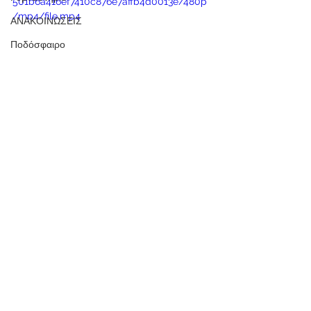
501b6a416ef7410c876e7affb4d0013e/480p
/mp4/file.mp4
ΑΝΑΚΟΙΝΩΣΕΙΣ
Ποδόσφαιρο